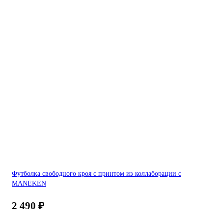
Футболка свободного кроя с принтом из коллаборации с
MANEKEN
2 490
₽