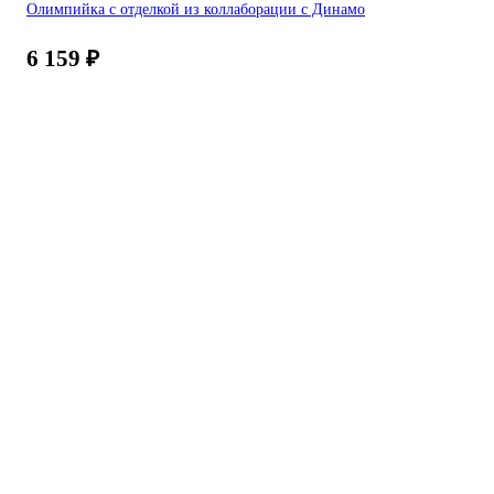
Олимпийка с отделкой из коллаборации с Динамо
6 159
₽