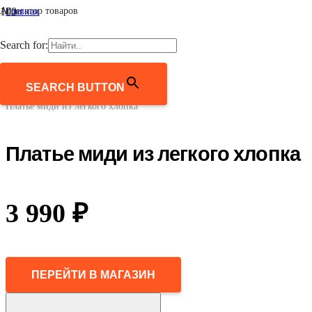
Агрегатор товаров
Главная
/
Женщинам
Search for:
/
Одежда
/
Платья и сарафаны
SEARCH BUTTON
/
Платье миди из легкого хлопка
Платье миди из легкого хлопка
3 990
₽
ПЕРЕЙТИ В МАГАЗИН