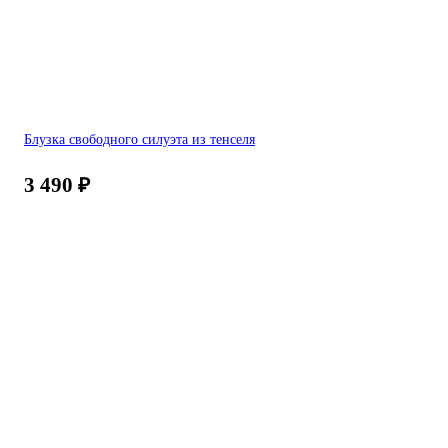
Блузка свободного силуэта из тенселя
3 490
₽