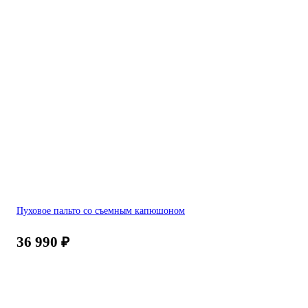
Пуховое пальто со съемным капюшоном
36 990
₽