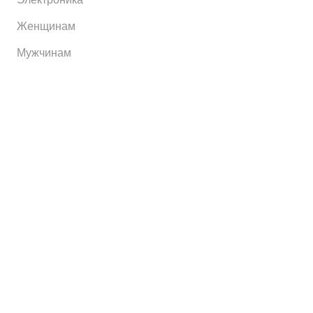
Женщинам
Мужчинам
Информация
Brands
Home
My Account
Shop
Главная
Контакты
О сервисе
Контакты