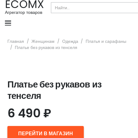
ECOMX
Search
for:
Агрегатор товаров
Главная
/
Женщинам
/
Одежда
/
Платья и сарафаны
/
Платье без рукавов из тенселя
Платье без рукавов из
тенселя
6 490
₽
ПЕРЕЙТИ В МАГАЗИН