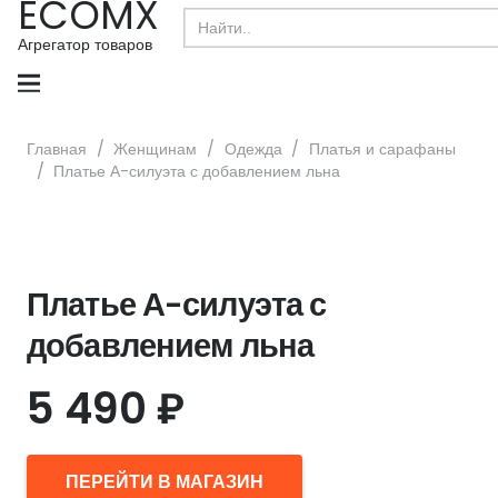
ECOMX
Search
for:
Агрегатор товаров
Главная
/
Женщинам
/
Одежда
/
Платья и сарафаны
/
Платье А-силуэта с добавлением льна
Платье А-силуэта с
добавлением льна
5 490
₽
ПЕРЕЙТИ В МАГАЗИН