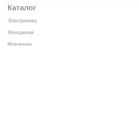
Каталог
Электроника
Женщинам
Мужчинам
Информация
Brands
Home
My Account
Shop
Главная
Контакты
О сервисе