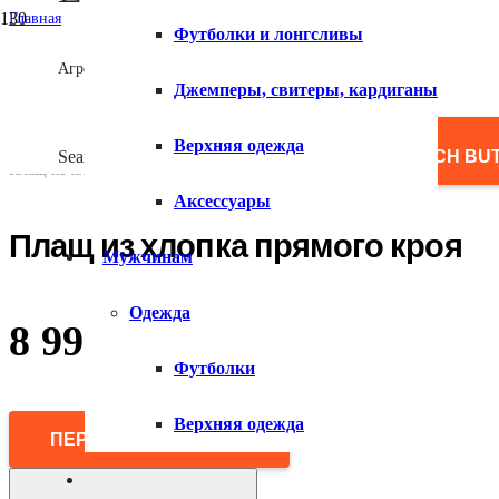
Главная
Футболки и лонгсливы
/
Мужчинам
Агрегатор товаров
/
Джемперы, свитеры, кардиганы
Верхняя одежда
/
Плащи
Верхняя одежда
/
Search for:
SEARCH BU
Плащ из хлопка прямого кроя
Аксессуары
Плащ из хлопка прямого кроя
Мужчинам
Одежда
8 990
₽
Футболки
Верхняя одежда
ПЕРЕЙТИ В МАГАЗИН