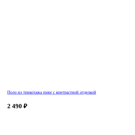
Поло из трикотажа пике с контрастной отделкой
2 490
₽