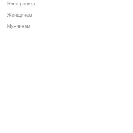
Электроника
Женщинам
Мужчинам
Информация
Brands
Home
My Account
Shop
Главная
Контакты
О сервисе
Контакты