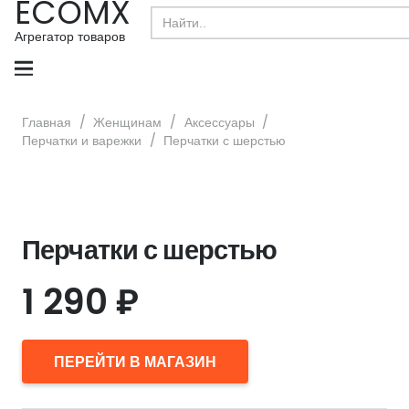
ECOMX
Search
for:
Агрегатор товаров
Главная
/
Женщинам
/
Аксессуары
/
Перчатки и варежки
/
Перчатки с шерстью
Перчатки с шерстью
1 290
₽
ПЕРЕЙТИ В МАГАЗИН