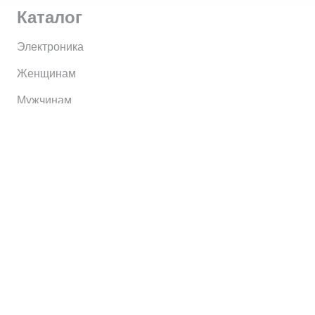
Каталог
Электроника
Женщинам
Мужчинам
Информация
Brands
Home
My Account
Shop
Главная
Контакты
О сервисе