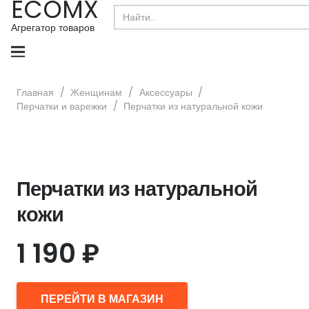
ECOMX
Search
for:
Агрегатор товаров
Главная
/
Женщинам
/
Аксессуары
/
Перчатки и варежки
/
Перчатки из натуральной кожи
Перчатки из натуральной
кожи
1 190
₽
ПЕРЕЙТИ В МАГАЗИН