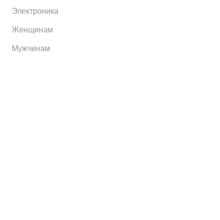
Электроника
Женщинам
Мужчинам
Информация
Brands
Home
My Account
Shop
Главная
Контакты
О сервисе
Контакты