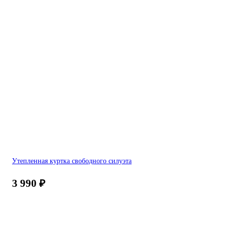
Утепленная куртка свободного силуэта
3 990
₽