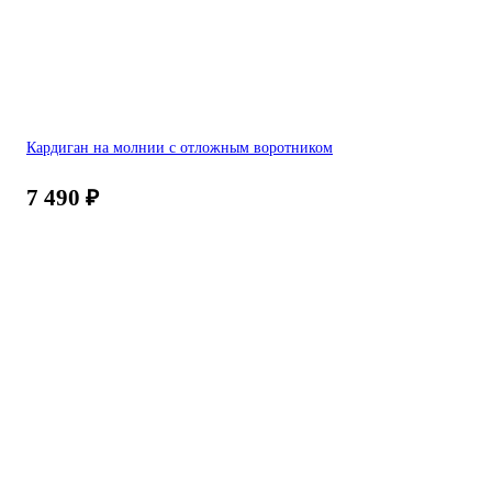
Кардиган на молнии с отложным воротником
7 490
₽