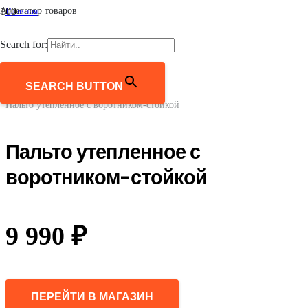
Агрегатор товаров
Главная
/
Мужчинам
Search for:
/
Верхняя одежда
/
Пальто и полупальто
SEARCH BUTTON
/
Пальто утепленное с воротником-стойкой
Пальто утепленное с
воротником-стойкой
9 990
₽
ПЕРЕЙТИ В МАГАЗИН