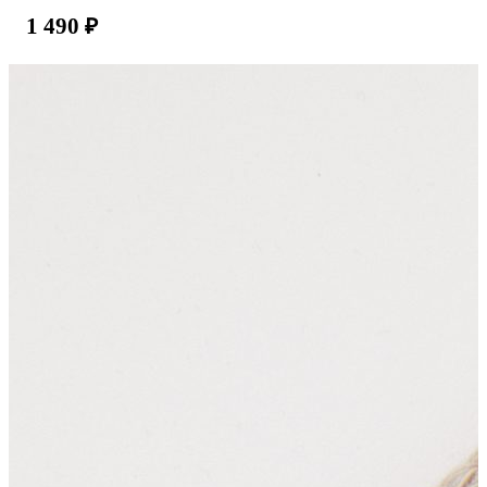
1 490
₽