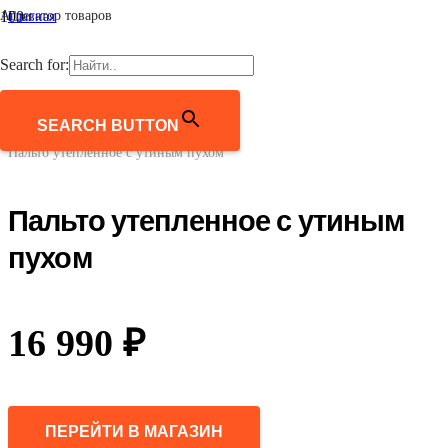
Агрегатор товаров
Главная
/
Мужчинам
Search for:
/
Верхняя одежда
/
Пальто и полупальто
SEARCH BUTTON
/
Пальто утепленное с утиным пухом
Пальто утепленное с утиным
пухом
16 990
₽
ПЕРЕЙТИ В МАГАЗИН