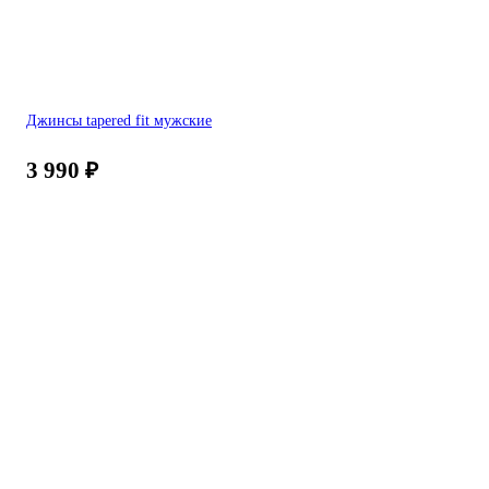
Джинсы tapered fit мужские
3 990
₽