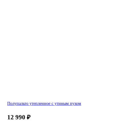
Полупальто утепленное с утиным пухом
12 990
₽