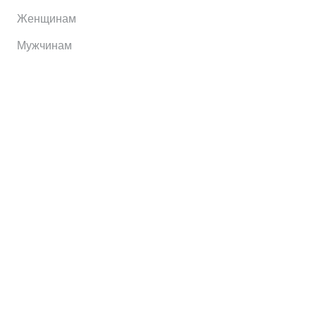
Женщинам
Мужчинам
Информация
Brands
Home
My Account
Shop
Главная
Контакты
О сервисе
Контакты