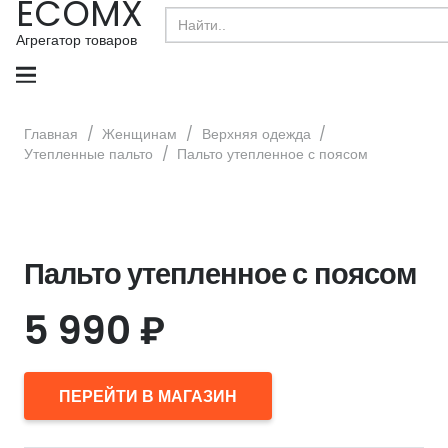
ECOMX
Search
for:
Агрегатор товаров
Главная
/
Женщинам
/
Верхняя одежда
/
Утепленные пальто
/
Пальто утепленное с поясом
Пальто утепленное с поясом
5 990
₽
ПЕРЕЙТИ В МАГАЗИН