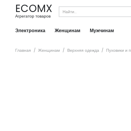
ECOMX
Search
for:
Агрегатор товаров
Электроника
Женщинам
Мужчинам
Главная
/
Женщинам
/
Верхняя одежда
/
Пуховики и 