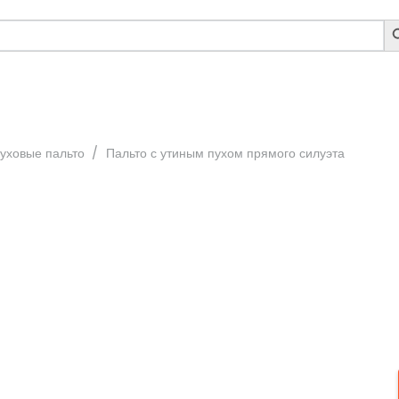
S
B
пуховые пальто
/
Пальто с утиным пухом прямого силуэта