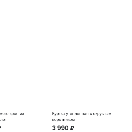
мого кроя из
Куртка утепленная с округлым
То
алет
воротником
1
₽
3 990
₽