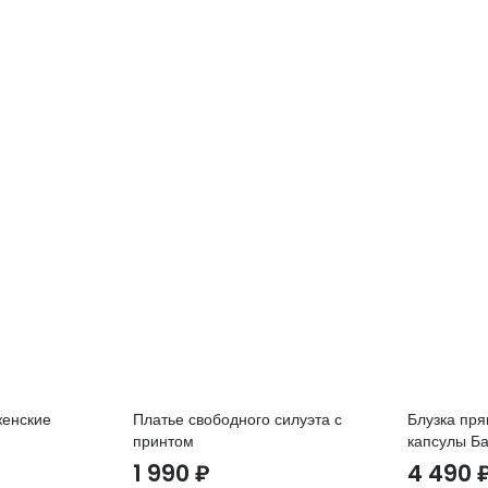
женские
Платье свободного силуэта с
Блузка пря
принтом
капсулы Б
1 990
₽
4 490