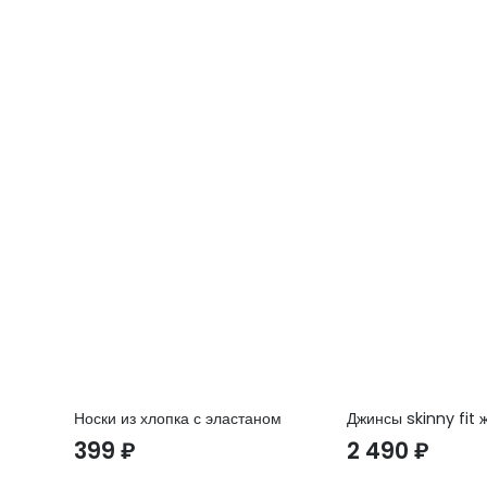
Носки из хлопка с эластаном
Джинсы skinny fit 
399
₽
2 490
₽