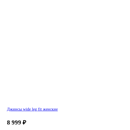
Джинсы wide leg fit женские
8 999
₽