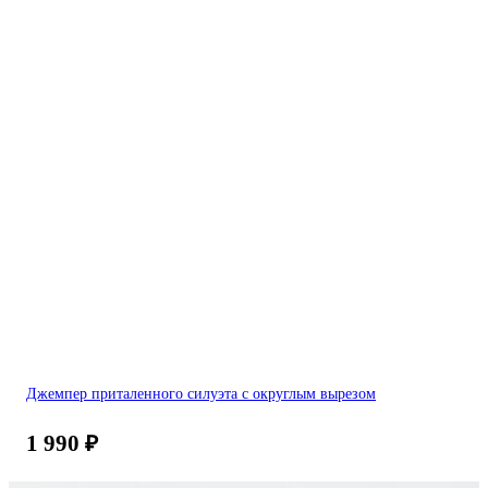
Джемпер приталенного силуэта с округлым вырезом
1 990
₽