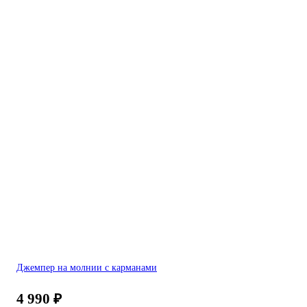
Джемпер на молнии с карманами
4 990
₽