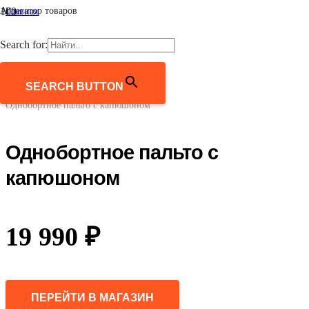
Агрегатор товаров
Главная
/
Мужчинам
Search for:
/
Верхняя одежда
/
Пальто и полупальто
SEARCH BUTTON
/
Однобортное пальто с капюшоном
Однобортное пальто с
капюшоном
19 990
₽
ПЕРЕЙТИ В МАГАЗИН