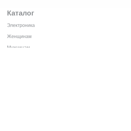
Каталог
Электроника
Женщинам
Мужчинам
Информация
Brands
Home
My Account
Shop
Главная
Контакты
О сервисе