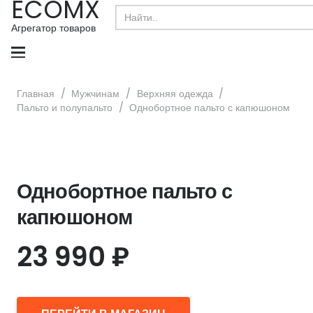
ECOMX
Search
for:
Агрегатор товаров
Главная
/
Мужчинам
/
Верхняя одежда
/
Пальто и полупальто
/
Однобортное пальто с капюшоном
Однобортное пальто с
капюшоном
23 990
₽