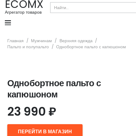
ECOMX
Search
for:
Агрегатор товаров
Главная
/
Мужчинам
/
Верхняя одежда
/
Пальто и полупальто
/
Однобортное пальто с капюшоном
Однобортное пальто с
капюшоном
23 990
₽
ПЕРЕЙТИ В МАГАЗИН