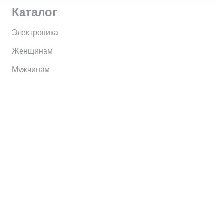
Каталог
Электроника
Женщинам
Мужчинам
Информация
Brands
Home
My Account
Shop
Главная
Контакты
О сервисе