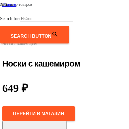
Агрегатор товаров
Главная
/
Мужчинам
Search for:
/
Аксессуары
/
Носки
SEARCH BUTTON
/
Носки с кашемиром
Носки с кашемиром
649
₽
ПЕРЕЙТИ В МАГАЗИН