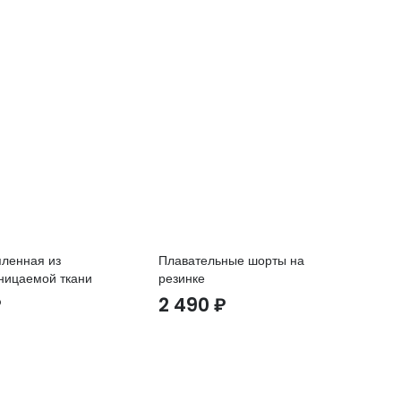
пленная из
Плавательные шорты на
Ут
ницаемой ткани
резинке
ка
₽
2 490
₽
1