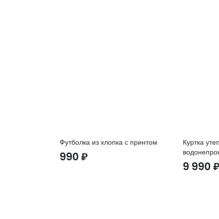
Футболка из хлопка с принтом
Куртка уте
водонепро
990
₽
9 990