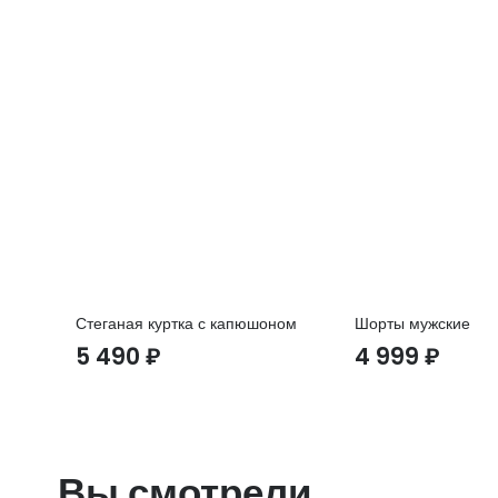
Стеганая куртка с капюшоном
Шорты мужские
5 490
₽
4 999
₽
Вы смотрели