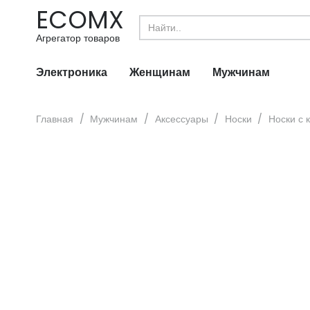
ECOMX
Search
for:
Агрегатор товаров
Электроника
Женщинам
Мужчинам
Главная
/
Мужчинам
/
Аксессуары
/
Носки
/
Носки с