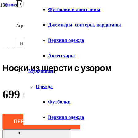
ECOMX
Главная
Футболки и лонгсливы
/
Женщинам
О сервисе
/
Джемперы, свитеры, кардиганы
Агрегатор товаров
Аксессуары
/
Носки и колготки
Search
Верхняя одежда
SEARCH
/
for:
Контакты
BUTTON
Носки из шерсти с узором
Аксессуары
Носки из шерсти с узором
Мужчинам
Одежда
699
₽
Футболки
Верхняя одежда
ПЕРЕЙТИ В МАГАЗИН