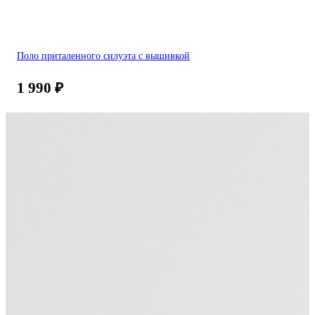
Поло приталенного силуэта с вышивкой
1 990
₽