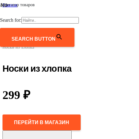
Агрегатор товаров
Главная
/
Женщинам
Search for:
/
Аксессуары
/
Носки и колготки
SEARCH BUTTON
/
Носки из хлопка
Носки из хлопка
299
₽
ПЕРЕЙТИ В МАГАЗИН