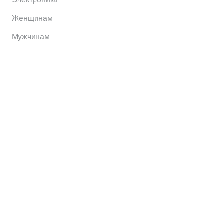
Женщинам
Мужчинам
Информация
Brands
Home
My Account
Shop
Главная
Контакты
О сервисе
Контакты