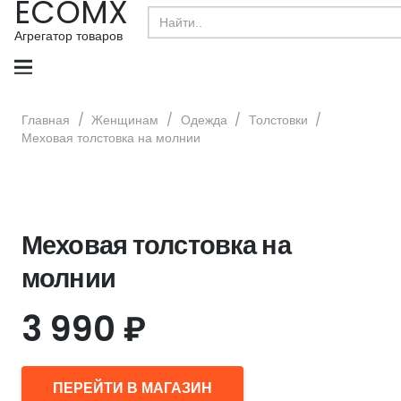
ECOMX
Search
for:
Агрегатор товаров
Главная
/
Женщинам
/
Одежда
/
Толстовки
/
Меховая толстовка на молнии
Меховая толстовка на
молнии
3 990
₽
ПЕРЕЙТИ В МАГАЗИН