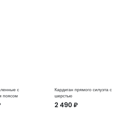
пленные с
Кардиган прямого силуэта с
Бр
м поясом
шерстью
2
₽
2 490
₽