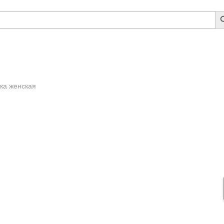
S
B
ка женская