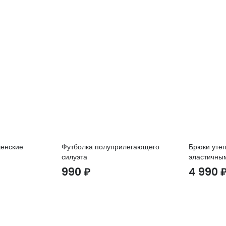
женские
Футболка полуприлегающего
Брюки уте
силуэта
эластичны
990
₽
4 990