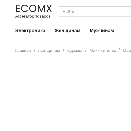
ECOMX
Search
for:
Агрегатор товаров
Электроника
Женщинам
Мужчинам
Главная
/
Женщинам
/
Одежда
/
Майки и топы
/
Май