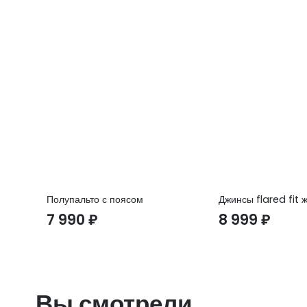
Полупальто с поясом
Джинсы flared fit 
7 990
₽
8 999
₽
Вы смотрели