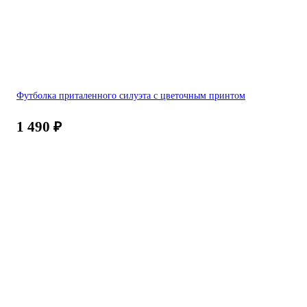
Футболка приталенного силуэта с цветочным принтом
1 490
₽