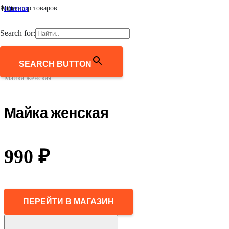
Агрегатор товаров
Главная
/
Женщинам
Search for:
/
Одежда
/
Майки и топы
SEARCH BUTTON
/
Майка женская
Майка женская
990
₽
ПЕРЕЙТИ В МАГАЗИН