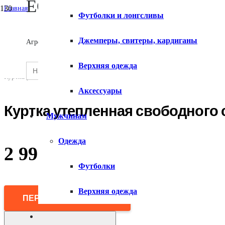
ECOMX
Главная
Футболки и лонгсливы
/
Женщинам
О сервисе
/
Джемперы, свитеры, кардиганы
Агрегатор товаров
Верхняя одежда
/
Куртки
Search
Верхняя одежда
SEARCH
/
for:
Контакты
BUTTON
Куртка утепленная свободного силуэта
Аксессуары
Куртка утепленная свободного 
Мужчинам
Одежда
2 990
₽
Футболки
Верхняя одежда
ПЕРЕЙТИ В МАГАЗИН