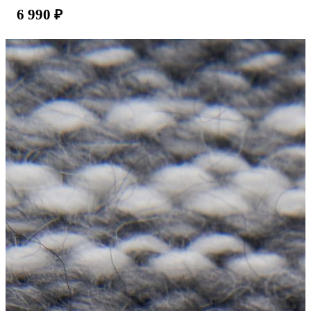
6 990
₽