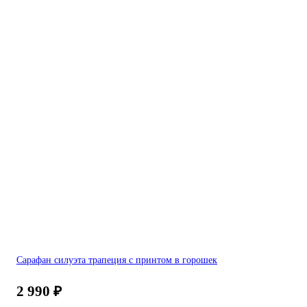
Сарафан силуэта трапеция с принтом в горошек
2 990
₽