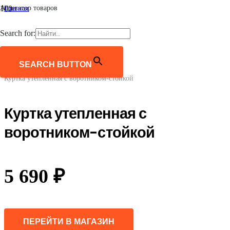
Агрегатор товаров
Главная
/
Женщинам
Search for:
/
Верхняя одежда
/
Куртки
SEARCH BUTTON
/
Куртка утепленная с воротником-стойкой
Куртка утепленная с
воротником-стойкой
5 690
₽
ПЕРЕЙТИ В МАГАЗИН