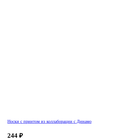
Носки с принтом из коллаборации с Динамо
244
₽