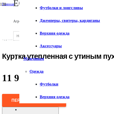
ECOMX
Главная
Футболки и лонгсливы
/
Мужчинам
О сервисе
/
Джемперы, свитеры, кардиганы
Агрегатор товаров
Верхняя одежда
/
Горнолыжная одежда
Search
Верхняя одежда
SEARCH
/
for:
Контакты
BUTTON
Куртка утепленная с утиным пухом
Аксессуары
Куртка утепленная с утиным пу
Мужчинам
Одежда
11 990
₽
Футболки
Верхняя одежда
ПЕРЕЙТИ В МАГАЗИН