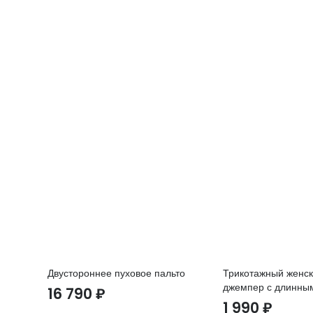
Двустороннее пуховое пальто
Трикотажный женс
джемпер с длинны
16 790
₽
1 990
₽