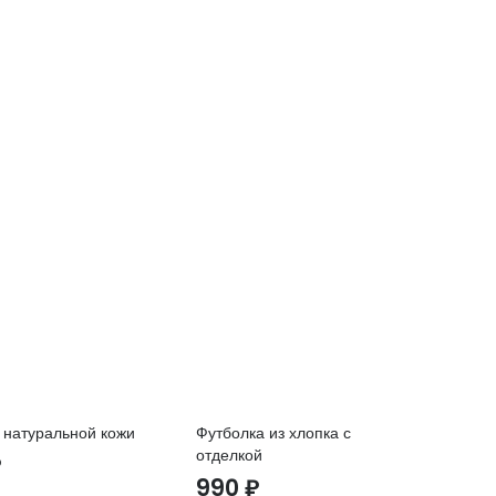
 натуральной кожи
Футболка из хлопка с
Фу
отделкой
₽
1
990
₽