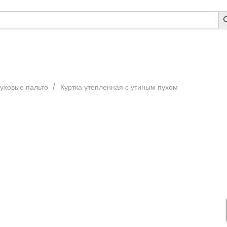
S
B
пуховые пальто
/
Куртка утепленная с утиным пухом