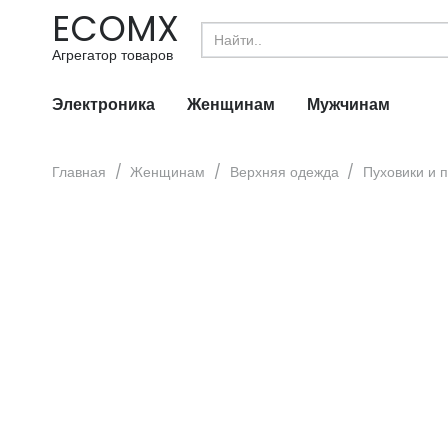
ECOMX
Search
for:
Агрегатор товаров
Электроника
Женщинам
Мужчинам
Главная
/
Женщинам
/
Верхняя одежда
/
Пуховики и 