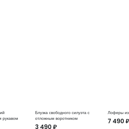
кий
Блузка свободного силуэта с
Лоферы из
м рукавом
отложным воротником
7 490
3 490
₽