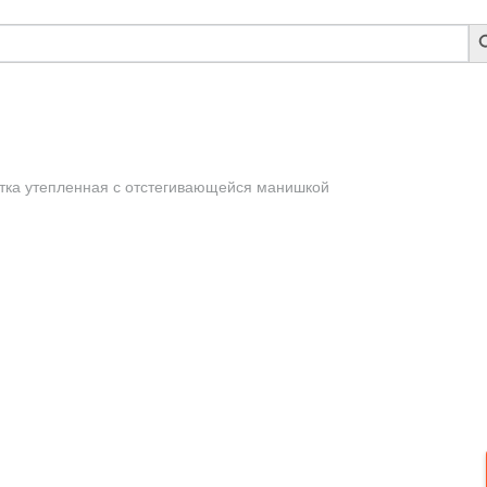
S
B
тка утепленная с отстегивающейся манишкой