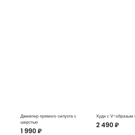
Джемпер прямого силуэта с
Худи с V-образым
шерстью
2 490
₽
1 990
₽