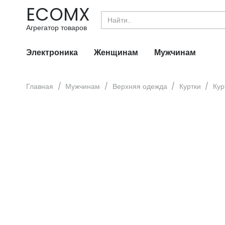
ECOMX
Search
for:
Агрегатор товаров
Электроника
Женщинам
Мужчинам
Главная
/
Мужчинам
/
Верхняя одежда
/
Куртки
/
Кур