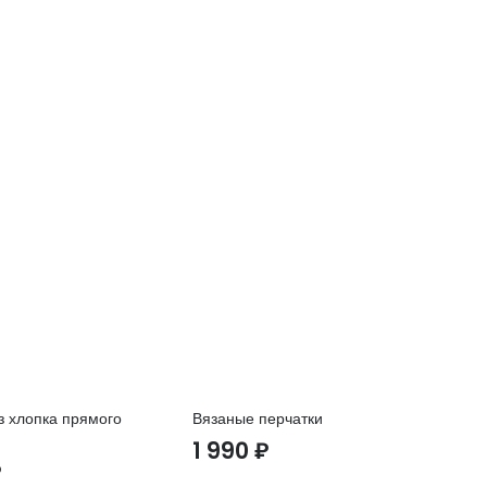
 хлопка прямого
Вязаные перчатки
Ку
ка
1 990
₽
₽
7