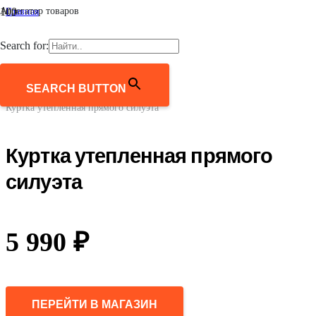
Агрегатор товаров
Главная
/
Мужчинам
Search for:
/
Верхняя одежда
/
Куртки
SEARCH BUTTON
/
Куртка утепленная прямого силуэта
Куртка утепленная прямого
силуэта
5 990
₽
ПЕРЕЙТИ В МАГАЗИН