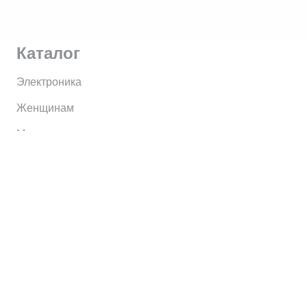
Каталог
Электроника
Женщинам
Мужчинам
Информация
Brands
Home
My Account
Shop
Главная
Контакты