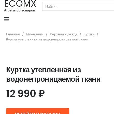
ECOMX
Search
for:
Агрегатор товаров
Главная
/
Мужчинам
/
Верхняя одежда
/
Куртки
/
Куртка утепленная из водонепроницаемой ткани
Куртка утепленная из
водонепроницаемой ткани
12 990
₽