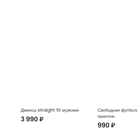
Джинсы straight fit мужские
Свободная футболк
принтом
3 990
₽
990
₽