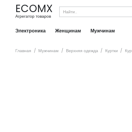
ECOMX
Search
for:
Агрегатор товаров
Электроника
Женщинам
Мужчинам
Главная
/
Мужчинам
/
Верхняя одежда
/
Куртки
/
Кур