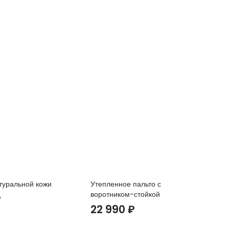
туральной кожи
Утепленное пальто с
Ут
воротником-стойкой
₽
1
22 990
₽