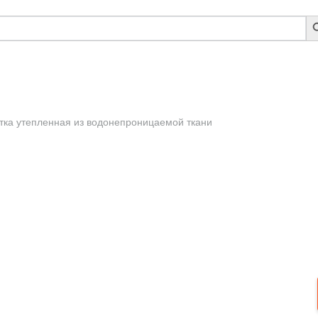
S
B
тка утепленная из водонепроницаемой ткани