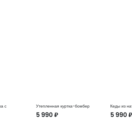
а с
Утепленная куртка-бомбер
Кеды из на
5 990
₽
5 990