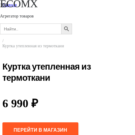
ECOMX
Главная
/
Мужчинам
Агрегатор товаров
/
Search
Верхняя одежда
SEARCH
for:
/
BUTTON
Куртки
/
Куртка утепленная из термоткани
Куртка утепленная из
термоткани
6 990
₽
ПЕРЕЙТИ В МАГАЗИН