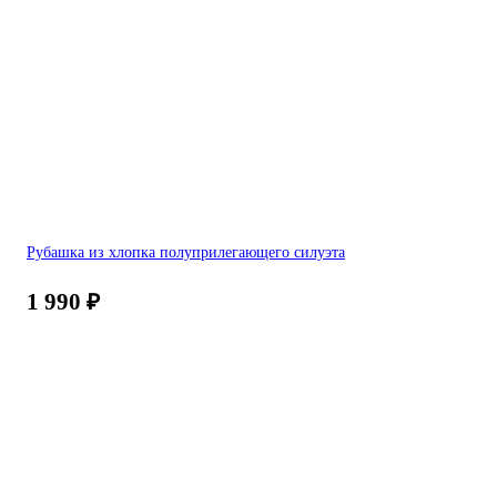
Рубашка из хлопка полуприлегающего силуэта
1 990
₽