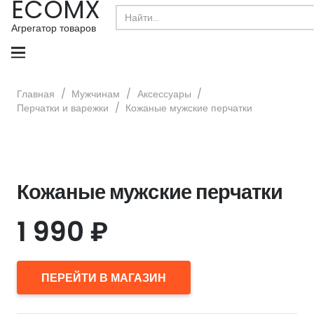
ECOMX
Search
for:
Агрегатор товаров
Главная
/
Мужчинам
/
Аксессуары
/
Перчатки и варежки
/
Кожаные мужские перчатки
Кожаные мужские перчатки
1 990
₽
ПЕРЕЙТИ В МАГАЗИН