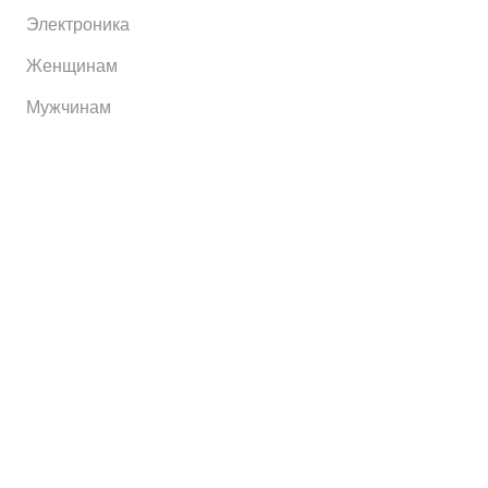
Электроника
Женщинам
Мужчинам
Информация
Brands
Home
My Account
Shop
Главная
Контакты
О сервисе
Контакты