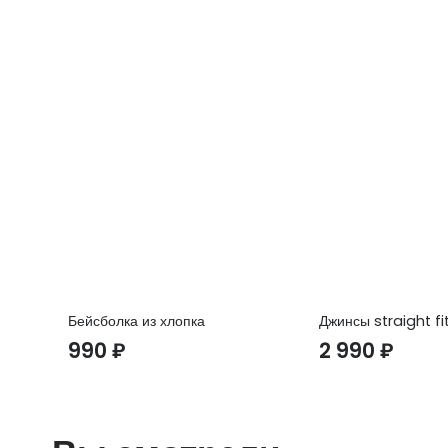
Бейсболка из хлопка
Джинсы straight fi
990
₽
2 990
₽