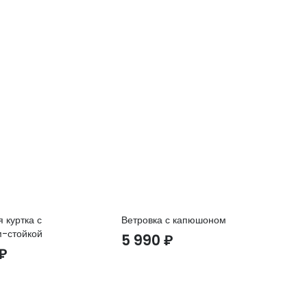
 куртка с
Ветровка с капюшоном
Фу
м-стойкой
5 990
₽
1
₽