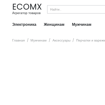
ECOMX
Search
for:
Агрегатор товаров
Электроника
Женщинам
Мужчинам
Главная
/
Мужчинам
/
Аксессуары
/
Перчатки и вареж