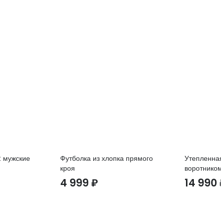
t мужские
Футболка из хлопка прямого
Утепленная
кроя
воротнико
4 999
₽
14 990