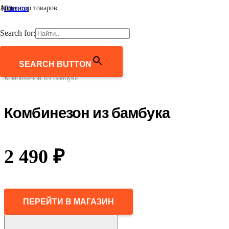
Агрегатор товаров
Главная
/
Женщинам
Search for:
/
Одежда
/
Комбинезоны
SEARCH BUTTON
/
Комбинезон из бамбука
Комбинезон из бамбука
2 490
₽
ПЕРЕЙТИ В МАГАЗИН