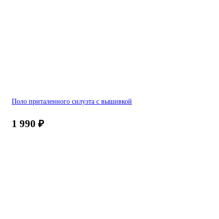
Поло приталенного силуэта с вышивкой
1 990
₽