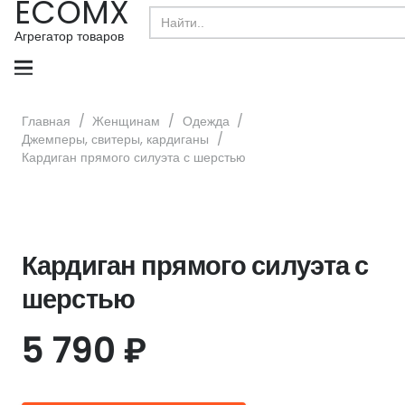
ECOMX
Search
for:
Агрегатор товаров
Главная
/
Женщинам
/
Одежда
/
Джемперы, свитеры, кардиганы
/
Кардиган прямого силуэта с шерстью
Кардиган прямого силуэта с
шерстью
5 790
₽