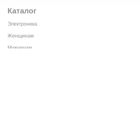
Каталог
Электроника
Женщинам
Мужчинам
Информация
Brands
Home
My Account
Shop
Главная
Контакты
О сервисе