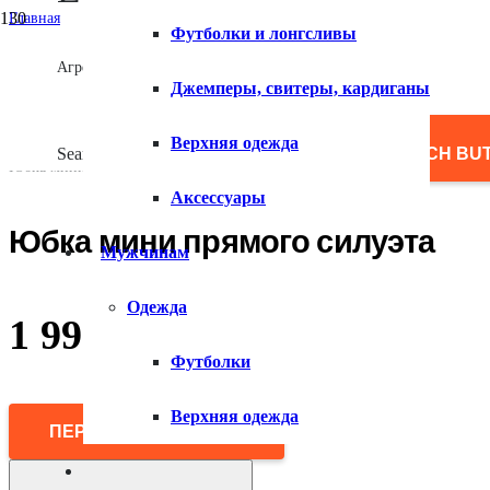
Главная
Футболки и лонгсливы
/
Женщинам
Агрегатор товаров
/
Джемперы, свитеры, кардиганы
Одежда
/
Юбки
Верхняя одежда
/
Search for:
SEARCH BU
Юбка мини прямого силуэта
Аксессуары
Юбка мини прямого силуэта
Мужчинам
Одежда
1 990
₽
Футболки
Верхняя одежда
ПЕРЕЙТИ В МАГАЗИН