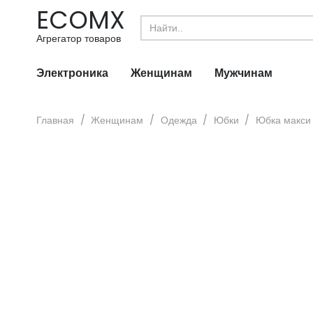
ECOMX
Search
for:
Агрегатор товаров
Электроника
Женщинам
Мужчинам
Главная
/
Женщинам
/
Одежда
/
Юбки
/
Юбка макси