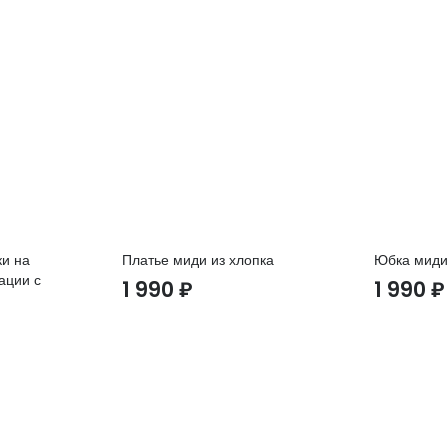
и на
Платье миди из хлопка
Юбка миди
ации с
1 990
₽
1 990
₽