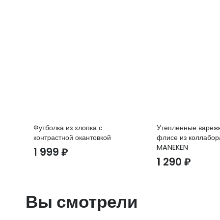
Футболка из хлопка с
Утепленные варежк
контрастной окантовкой
флисе из коллабор
MANEKEN
1 999
₽
1 290
₽
Вы смотрели