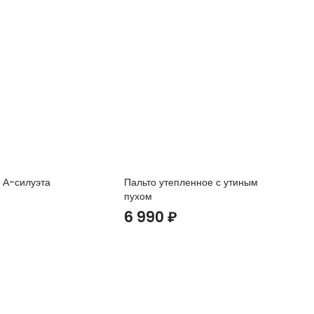
 А-силуэта
Пальто утепленное с утиным
Пу
пухом
та
6 990
₽
1