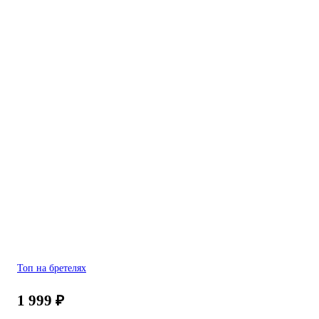
Топ на бретелях
1 999
₽