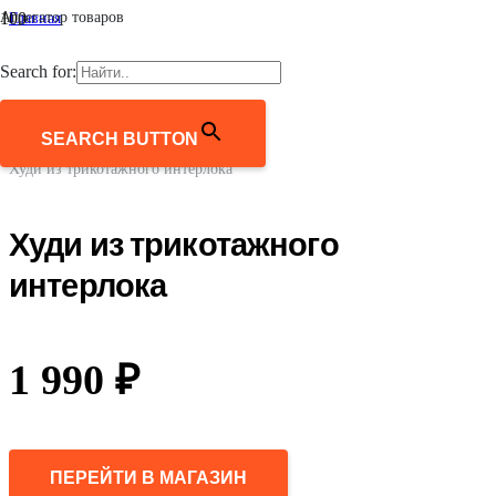
Агрегатор товаров
Главная
/
Женщинам
Search for:
/
Одежда
/
Толстовки
SEARCH BUTTON
/
Худи из трикотажного интерлока
Худи из трикотажного
интерлока
1 990
₽
ПЕРЕЙТИ В МАГАЗИН