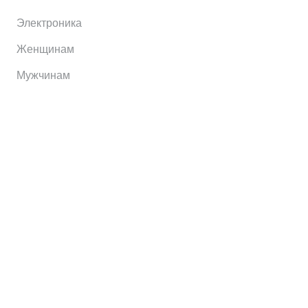
Электроника
Женщинам
Мужчинам
Информация
Brands
Home
My Account
Shop
Главная
Контакты
О сервисе