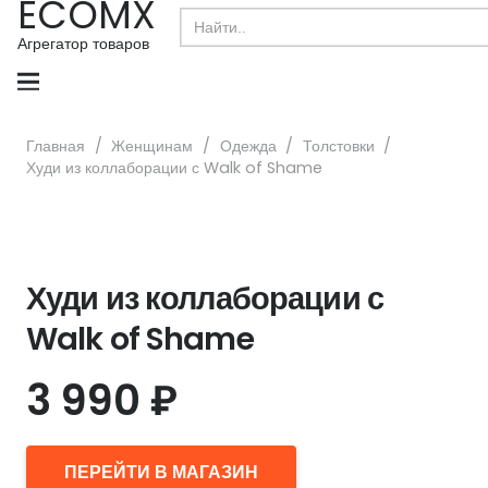
ECOMX
Search
for:
Агрегатор товаров
Главная
/
Женщинам
/
Одежда
/
Толстовки
/
Худи из коллаборации с Walk of Shame
Худи из коллаборации с
Walk of Shame
3 990
₽
ПЕРЕЙТИ В МАГАЗИН