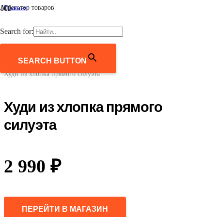
Агрегатор товаров
Главная
/
Мужчинам
Search for:
/
Одежда
/
Толстовки
SEARCH BUTTON
/
Худи из хлопка прямого силуэта
Худи из хлопка прямого
силуэта
2 990
₽
ПЕРЕЙТИ В МАГАЗИН