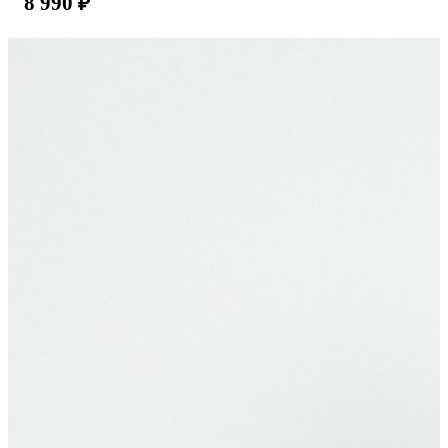
8 990
₽