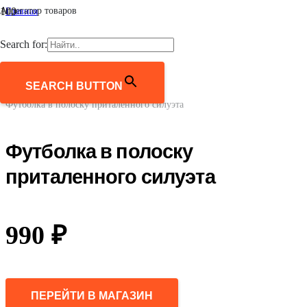
Агрегатор товаров
Главная
/
Женщинам
Search for:
/
Одежда
/
Футболки и лонгсливы
SEARCH BUTTON
/
Футболка в полоску приталенного силуэта
Футболка в полоску
приталенного силуэта
990
₽
ПЕРЕЙТИ В МАГАЗИН