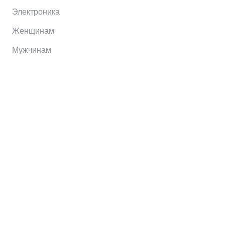
Электроника
Женщинам
Мужчинам
Информация
Brands
Home
My Account
Shop
Главная
Контакты
О сервисе
Контакты