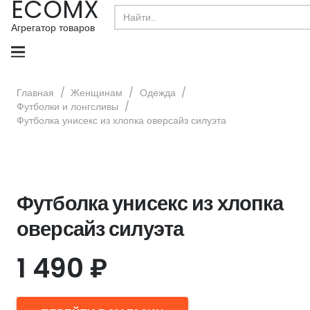
ECOMX
Search
for:
Агрегатор товаров
Главная
/
Женщинам
/
Одежда
/
Футболки и лонгсливы
/
Футболка унисекс из хлопка оверсайз силуэта
Футболка унисекс из хлопка
оверсайз силуэта
1 490
₽