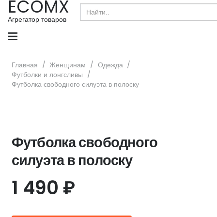
ECOMX
Search
for:
Агрегатор товаров
Главная
/
Женщинам
/
Одежда
/
Футболки и лонгсливы
/
Футболка свободного силуэта в полоску
Футболка свободного
силуэта в полоску
1 490
₽