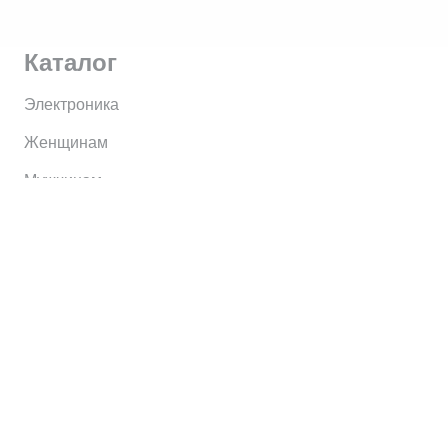
Каталог
Электроника
Женщинам
Мужчинам
Информация
Brands
Home
My Account
Shop
Главная
Контакты
О сервисе