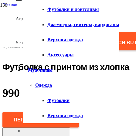
Главная
Футболки и лонгсливы
/
Женщинам
Агрегатор товаров
/
Джемперы, свитеры, кардиганы
Одежда
/
Футболки и лонгсливы
Верхняя одежда
/
Search for:
SEARCH BU
Футболка с принтом из хлопка
Аксессуары
Футболка с принтом из хлопка
Мужчинам
Одежда
990
₽
Футболки
Верхняя одежда
ПЕРЕЙТИ В МАГАЗИН