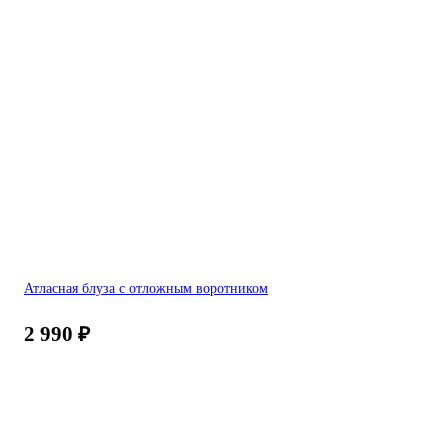
Атласная блуза с отложным воротником
2 990
₽