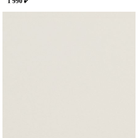
1 990
₽