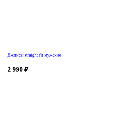
Джинсы straight fit мужские
2 990
₽