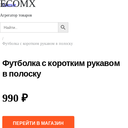
ECOMX
Главная
/
Мужчинам
Агрегатор товаров
/
Search
Одежда
SEARCH
for:
/
BUTTON
Футболки
/
Футболка с коротким рукавом в полоску
Футболка с коротким рукавом
в полоску
990
₽
ПЕРЕЙТИ В МАГАЗИН