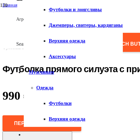
Главная
Футболки и лонгсливы
/
Мужчинам
Агрегатор товаров
/
Джемперы, свитеры, кардиганы
Одежда
/
Футболки
Верхняя одежда
/
Search for:
SEARCH BU
Футболка прямого силуэта с принтом
Аксессуары
Футболка прямого силуэта с пр
Мужчинам
Одежда
990
₽
Футболки
Верхняя одежда
ПЕРЕЙТИ В МАГАЗИН