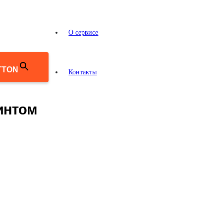
О сервисе
TTON
Контакты
интом