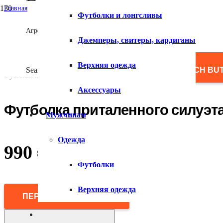
Главная
Футболки и лонгсливы
/
Женщинам
Агрегатор товаров
/
Джемперы, свитеры, кардиганы
Одежда
/
Футболки и лонгсливы
Верхняя одежда
/
Search for:
SEARCH BU
Футболка приталенного силуэта
Аксессуары
Футболка приталенного силуэт
Мужчинам
Одежда
990
₽
Футболки
Верхняя одежда
ПЕРЕЙТИ В МАГАЗИН