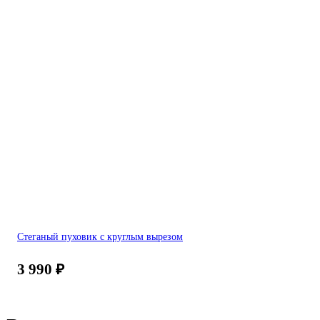
Стеганый пуховик c круглым вырезом
3 990
₽