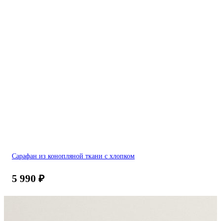
Сарафан из конопляной ткани с хлопком
5 990
₽