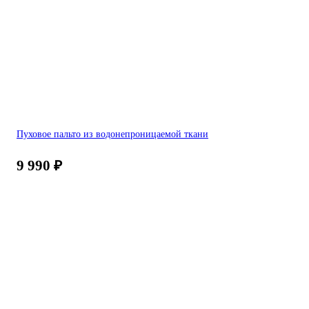
Пуховое пальто из водонепроницаемой ткани
9 990
₽