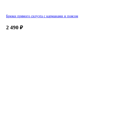
Брюки прямого силуэта с карманами и поясом
2 490
₽