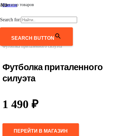
Агрегатор товаров
Главная
/
Женщинам
Search for:
/
Одежда
/
Футболки и лонгсливы
SEARCH BUTTON
/
Футболка приталенного силуэта
Футболка приталенного
силуэта
1 490
₽
ПЕРЕЙТИ В МАГАЗИН