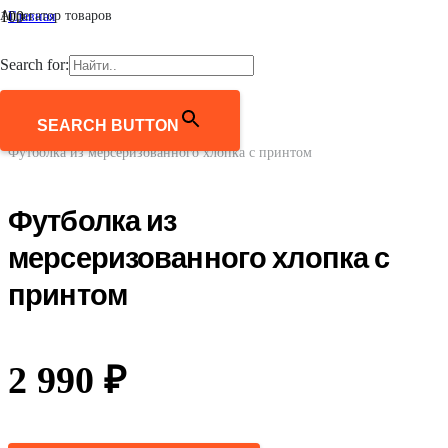
Агрегатор товаров
Главная
/
Женщинам
Search for:
/
Одежда
/
Футболки и лонгсливы
SEARCH BUTTON
/
Футболка из мерсеризованного хлопка с принтом
Футболка из
мерсеризованного хлопка с
принтом
2 990
₽